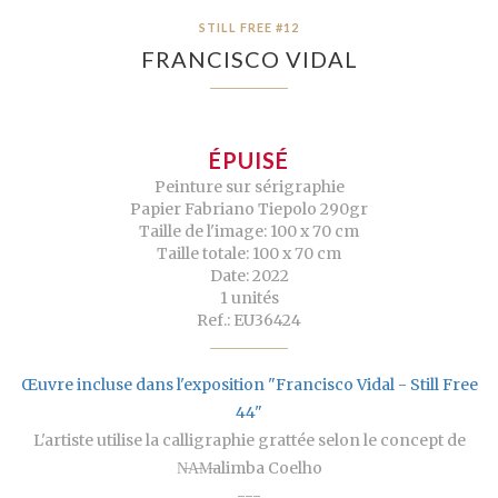
STILL FREE #12
FRANCISCO VIDAL
ÉPUISÉ
Peinture sur sérigraphie
Papier Fabriano Tiepolo 290gr
Taille de l'image: 100 x 70 cm
Taille totale: 100 x 70 cm
Date: 2022
1 unités
Ref.: EU36424
Œuvre incluse dans l'exposition "Francisco Vidal - Still Free
44"
L'artiste utilise la calligraphie grattée selon le concept de
N̶A̶M̶alimba Coelho
---