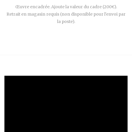
Œuvre encadrée. Ajoute la valeur du cadre (200€).
Retrait en magasin requis (non disponible pour l'envoi par
la poste).