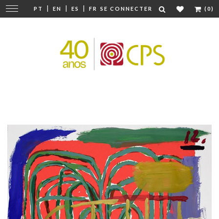
|
|
|
Modifier
PT
EN
ES
FR
SE CONNECTER
(0)
la
navigation