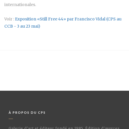
internationales.
Voir :
Exposition «Still Free 44» par Francisco Vidal (CPS au
CCB - 3 au 23 mai)
À PROPOS DU CPS
Galerie d'art et éditeur fondé en 1985. Édition d'œuvres