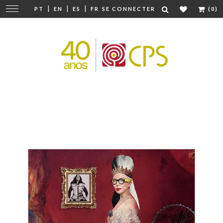
|
|
|
Modifier
PT
EN
ES
FR
SE CONNECTER
(0)
la
navigation