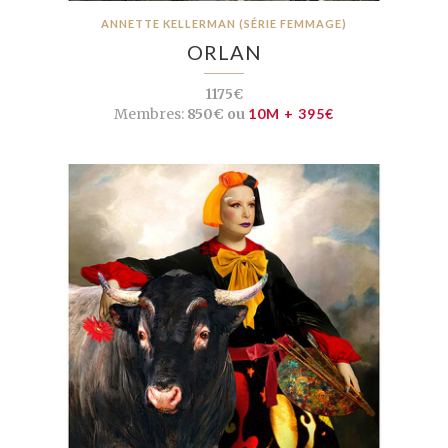
ANNETTE KELLERMAN (SÉRIE FEMMAGE)
ORLAN
1175€
Membres:
850€ ou
10M + 395€