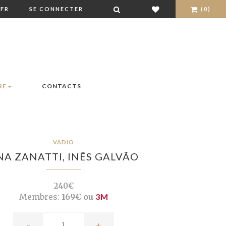
FR
SE CONNECTER
(0)
RE
CONTACTS
VADIO
NA ZANATTI,
INÊS GALVÃO
240€
Membres:
169€ ou
3M
-
+