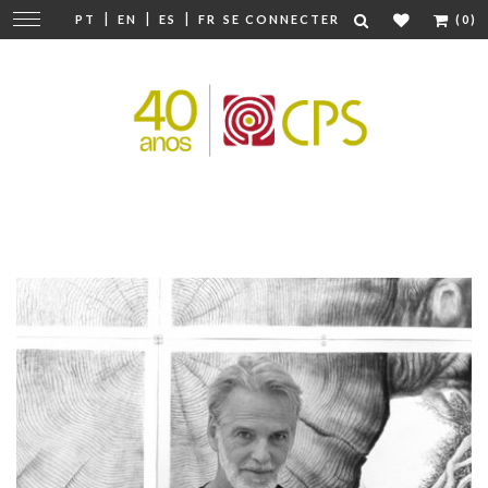
|
|
|
Modifier
PT
EN
ES
FR
SE CONNECTER
(0)
la
navigation