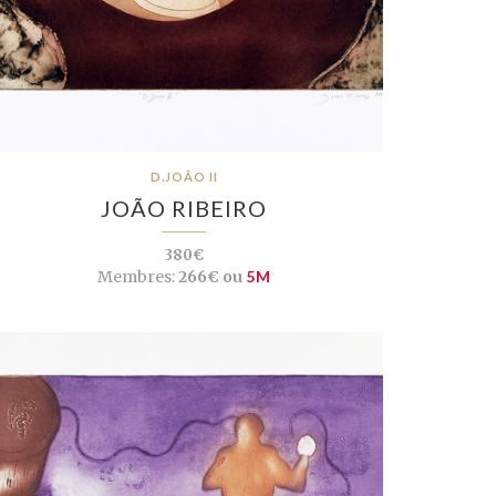
D.JOÃO II
JOÃO RIBEIRO
380€
Membres:
266€ ou
5M