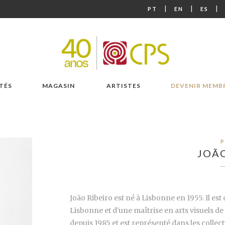
|
|
|
PT
EN
ES
TÉS
MAGASIN
ARTISTES
DEVENIR MEMB
P
JOÃO
João Ribeiro est né à Lisbonne en 1955. Il es
Lisbonne et d'une maîtrise
en arts visuels d
depuis 1985 et est représenté dans les collec