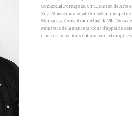
Comercial Portuguás, C.TT., Museu de Arte e
Xira. Musée municipal, Conseil municipal de
Monsaraz, Conseil municipal de Vila Nova de
Ministère de la Justice ;a, Cour d'appel de Se
d'autres collections nationales et étrangères