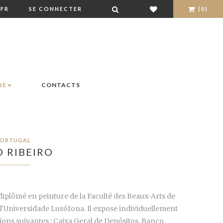
FR
SE CONNECTER
(0)
RE
CONTACTS
ORTUGAL
 RIBEIRO
t diplômé en peinture de la Faculté des Beaux-Arts de
e l'Universidade Lusófona
. Il expose individuellement
tions suivantes : Caixa Geral de Depósitos, Banco