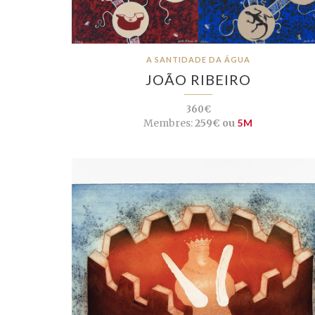
A SANTIDADE DA ÁGUA
JOÃO RIBEIRO
360€
Membres:
259€ ou
5M