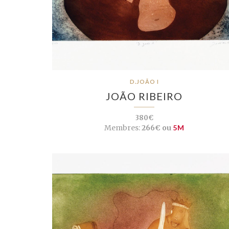
D.JOÃO I
JOÃO RIBEIRO
380€
Membres:
266€ ou
5M