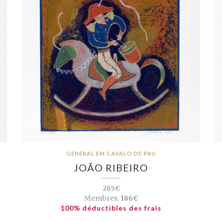
GENERAL EM CAVALO DE PAU
JOÃO RIBEIRO
265€
Membres:
186€
100% déductibles des frais