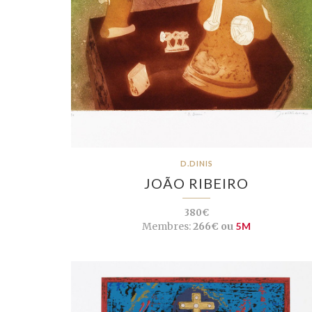
D.DINIS
JOÃO RIBEIRO
380€
Membres:
266€ ou
5M