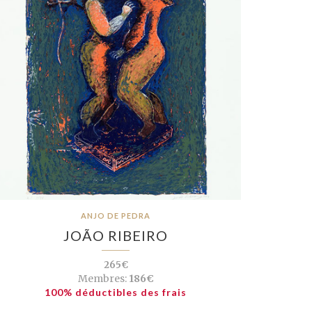
ANJO DE PEDRA
JOÃO RIBEIRO
265€
Membres:
186€
100% déductibles des frais