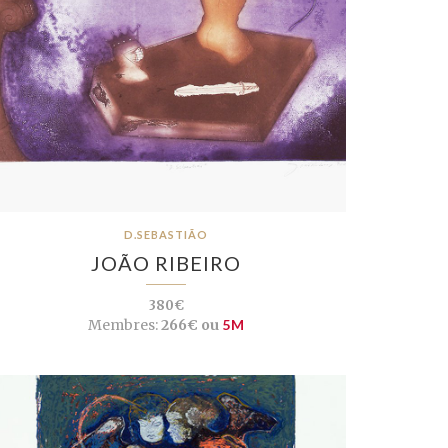
D.SEBASTIÃO
JOÃO RIBEIRO
380€
Membres:
266€ ou
5M