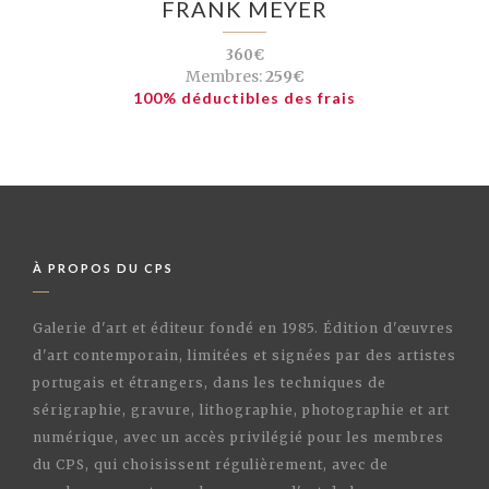
FRANK MEYER
360€
Membres:
259€
100% déductibles des frais
À PROPOS DU CPS
Galerie d'art et éditeur fondé en 1985. Édition d'œuvres
d'art contemporain, limitées et signées par des artistes
portugais et étrangers, dans les techniques de
sérigraphie, gravure, lithographie, photographie et art
numérique, avec un accès privilégié pour les membres
du CPS, qui choisissent régulièrement, avec de