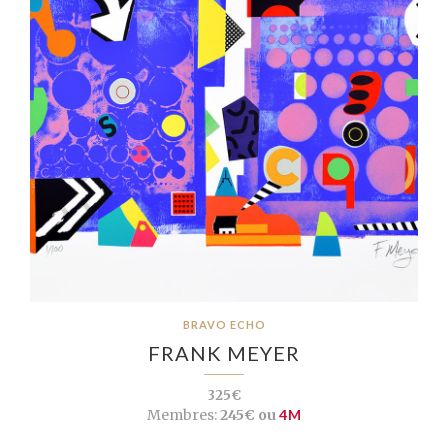
BRAVO ECHO
FRANK MEYER
325€
Membres:
245€ ou
4M