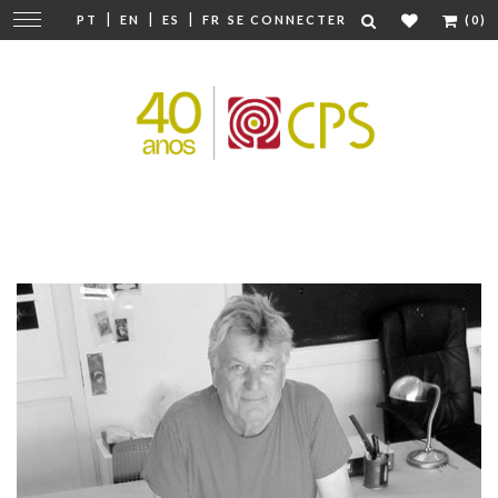
|
|
|
Modifier
PT
EN
ES
FR
SE CONNECTER
(0)
la
navigation