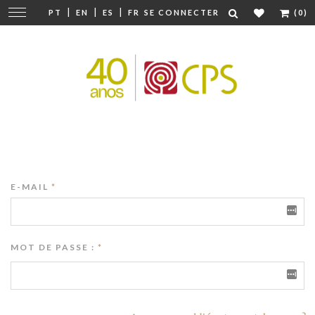
|
|
|
Modifier
PT
EN
ES
FR
SE CONNECTER
(0)
la
navigation
E-MAIL
*
MOT DE PASSE :
*